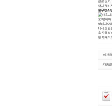
관로 설치 
당시 체신
불우청소년
오회(이하 
살레시오회는
에서 창립
을 주목적
전 세계적으
이전글
다음글