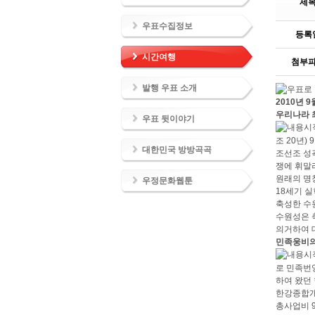
제
우표수집정보
등록
시간여행
첨부
발행 우표 소개
2010년 9
우리나라 최
우표 뒷이야기
조 20년)
대한민국 방방곡곡
조선조 성
쟁에 휘말
원래의 명칭
우정문화웹툰
18세기 
축성한 수
수원성은 
의거하여 
민족웅비의
로 민족번
하여 왔던
한강종합개발
총사업비 9