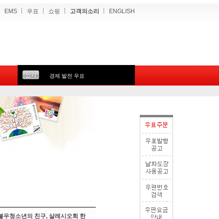
EMS
우표
쇼핑
고객의소리
ENGLISH
경제 발전 우표
불우청소년의 친구, 살레시오회 한