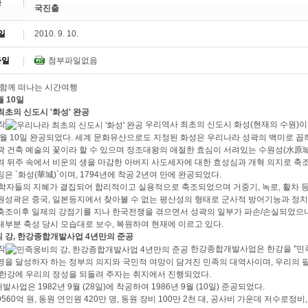
목
국진출
일
2010. 9. 10.
파일
첨부파일없음
월 10일
초의 신도시 '화성' 완공
우리역사 최초의 신도시 화성(현재의 수원)이 
 9월 10일 완공되었다. 세계 문화유산으로도 지정된 화성은 우리나라 성곽의 백미로 꼽
곽 건축 예술의 꽃이라 할 수 있으며 정조대왕의 애절한 효심이 서려있는 수원성(水原城
려 뒤주 속에서 비운의 생을 마감한 아버지 사도세자에 대한 효성심과 개혁 의지로 축조
은 `화성(華城)`이며, 1794년에 착공 2년여 만에 완공되었다.
실학자들의 지혜가 결집되어 합리적이고 실용적으로 축조되었으며 거중기, 녹로, 활차 
원성곽은 중국, 일본등지에서 찾아볼 수 없는 평산성의 형태로 군사적 방어기능과 정치
축조이후 일제의 강점기를 지나 한국전쟁을 겪으면서 성곽의 일부가 파손/손실되었으나 
대부분 축성 당시 모습대로 보수, 복원하여 현재에 이르고 있다.
 강, 한강종합개발사업 4년만의 준공
한강종합개발사업은 한강을 "민족
영을 달성하자 하는 정부의 의지와 국민적 여망이 담겨진 민족의 대역사이며, 우리의 
 한강에 우리의 정성을 되돌려 주자는 취지에서 진행되었다.
사업은 1982년 9월 (28일)에 착공하여 1986년 9월 (10일) 준공되었다.
560억 원, 동원 연인원 420만 명, 동원 장비 100만 2천 대, 공사비 가운데 저수로정