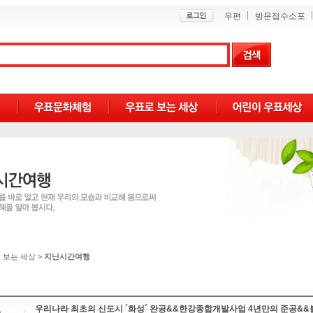
우편
방문접수소포
 보는 세상
>
지난시간여행
우리나라 최초의 신도시 ´화성´ 완공&&한강종합개발사업 4년만의 준공&&