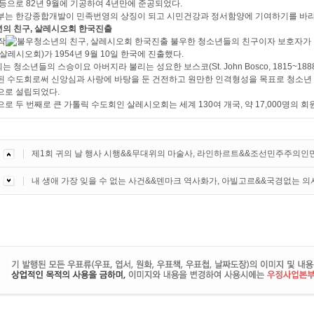
등으로 82년 9월에 기공하여 4년만에 준공되었다.
부는 한강종합개발이 민족번영의 상징이 되고 시민건강과 정서함양에 기여하기를 바라
의 친구, 살레시오회 한국진출
불우한 청소년들의 친구이자 보호자가 
살레시오회)가 1954년 9월 10일 한국에 진출했다.
 청소년들의 스승이요 아버지라 불리는 성요한 보스코(St. John Bosco, 1815~18
된 수도회로써 신앙심과 사랑에 바탕을 둔 건전하고 원만한 인격형성을 목표로 청소년
으로 설립되었다.
로 두 번째로 큰 가톨릭 수도회인 살레시오회는 세계 130여 개국, 약 17,000명의 회
제1회 귀의 날 행사 시행&&무대위의 마술사, 라인하르트&&조선민주주의
내 생애 가장 잊을 수 없는 사건&&덴마크 역사화가, 아빌고르&&국경없는 의