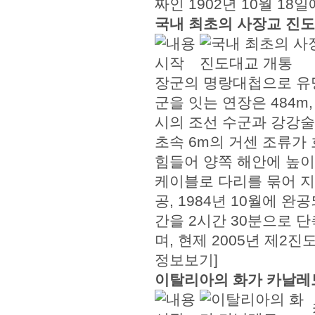
짜인 1902년 10월 18
국내 최초의 사장교 진
장군의 명랑대첩으로 유
군을 잇는 연장은 484m,
시의 조선 수군과 강강
초속 6m의 거센 조류가
힘들어 양쪽 해안에 높이 
케이블로 다리를 묶어 지탱
공, 1984년 10월에 완
간을 2시간 30분으로 
며, 현제 2005년 제2
정보보기
]
이탈리아의 화가 카날레