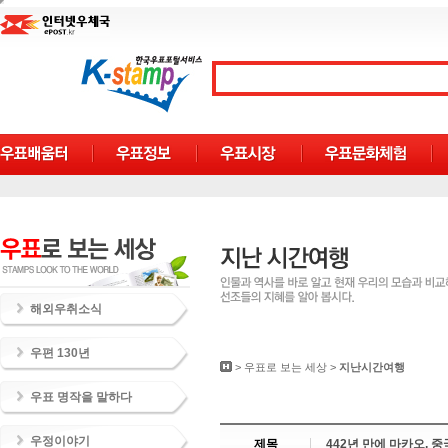
해외우취소식
우편 130년
>
우표로 보는 세상
>
지난시간여행
우표 명작을 말하다
우정이야기
제목
442년 만에 마카오,