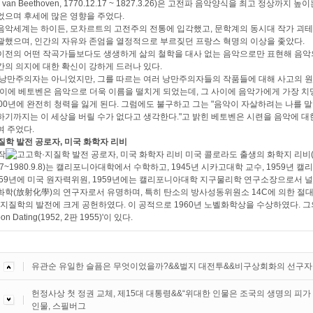
g van Beethoven, 1770.12.17 ~ 1827.3.26)은 고전파 음악양식을 최고 정상
었으며 후세에 많은 영향을 주었다.
음악세계는 하이든, 모차르트의 고전주의 전통에 입각했고, 문학계의 동시대 작가 괴테
괄했으며, 인간의 자유와 존엄을 열정적으로 부르짖던 프랑스 혁명의 이상을 좇았다.
이전의 어떤 작곡가들보다도 생생하게 삶의 철학을 대사 없는 음악으로만 표현해 음악의
간의 의지에 대한 확신이 강하게 드러나 있다.
 낭만주의자는 아니었지만, 그를 따르는 여러 낭만주의자들의 작품들에 대해 사고의 원천
 사이에 베토벤은 음악으로 더욱 이름을 떨치게 되었는데, 그 사이에 음악가에게 가장 치
00년에 완전히 청력을 잃게 된다. 그럼에도 불구하고 그는 "음악이 자살하려는 나를 말
하기까지는 이 세상을 버릴 수가 없다고 생각한다."고 밝힌 베토벤은 시련을 음악에 대
여 주었다.
질학 발전 공로자, 미국 화학자 리비
미국 콜로라도 출생의 화학지 리비(Willa
2.17~1980.9.8)는 캘리포니아대학에서 수학하고, 1945년 시카고대학 교수, 1959년
1959년에 미국 원자력위원, 1959년에는 캘리포니아대학 지구물리학 연구소장으로서 
화학(放射化學)의 연구자로서 유명하며, 특히 탄소의 방사성동위원소 14C에 의한 절
·지질학의 발전에 크게 공헌하였다. 이 공적으로 1960년 노벨화학상을 수상하였다. 
bon Dating(1952, 2판 1955)'이 있다.
유관순 유일한 슬픔은 무엇이었을까?&&벌지 대전투&&비구상회화의 선구자
헌정사상 첫 정권 교체, 제15대 대통령&&“위대한 인물은 조국의 생명의 피
인물, 스필버그