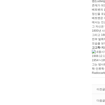
벤(Ludwi
존재가 되
베토벤의 
정신을 포
베토벤은 
에서는 인
그 자신은
1800년
그리고 18
전부 발휘
모습을 보
고고학·지
1908.1
1954〜
그는 방사
학·인류학
Radiocar
이전글
다음글