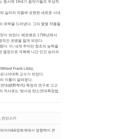
까지 높이는 동시에 19세기 음악가들의 우상적
와 실러의 작품에 표현된 새로운 시대
 위력을 드러냈다. 그의 몇몇 작품들
이 되었다. 베토벤은 1796년에서
명적인 귓병을 앓게 되었다.
렸다. 아, 내게 주어진 창조의 능력을
한 열정으로 극복해 나간 인간 승리의
rd Frank Libby,
 캘리포니아대학 교수가 되었다.
널리 이름이 알려졌다.
대연대(絶對年代) 측정의 연구로 고고
그의 저서로는 '방사성 탄소연대측정법,
, 칸딘스키
가 되어야&&영화계에서 영향력이 큰