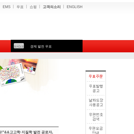
EMS
우표
쇼핑
고객의소리
ENGLISH
경제 발전 우표
!”&&고고학·지질학 발전 공로자,