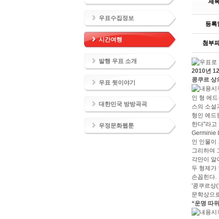
제
우표수집정보
등록
시간여행
첨부
발행 우표 소개
2010년 1
콩쿠르 상
우표 뒷이야기
인 형 에드몽(
대한민국 방방곡곡
스의 소설
형인 에드
한다"라고 
우정문화웹툰
Germin
인 인물이
그리하여 
각만이 알
두 형제가 
손꼽힌다.
'콩쿠르상(
문학상으로
“운명 따위