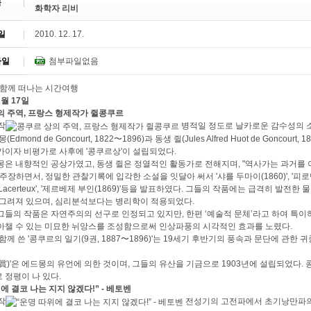
목
화학자 리비
일
2010. 12. 17.
파일
첨부파일없음
2월 17일
의 주역, 프랑스 형제작가 쥘콩쿠르
병적일 정도로 날카로운 감수성의 
Edmond de Goncourt, 1822〜1896)과 동생 쥘(Jules Alfred Huot de Goncourt, 
가이자 비평가로 사후에 '콩쿠르상'이 설립되었다.
몽은 내향적인 공상가였고, 동생 쥘은 정열적인 활동가로 전해지며, "역사가는 과거를
주장하면서, 정밀한 관찰기록에 입각한 소설을 잇달아 써서 '샤를 두마이(1860)', '피로멘 
ie Lacerteux', '제르베제 부인(1869)'등을 발표하였다. 그들의 작품에는 급격히 
 그려져 있으며, 심리분석보다는 병리학이 적용되었다.
그들의 작품은 자연주의의 선구로 인정되고 있지만, 한편 ‘예술적 문체’라고 하여 특이
아챌 수 있는 미묘한 뉘앙스를 조성함으로써 인상파풍의 시각적인 효과를 노렸다.
함께 쓴 '콩쿠르의 일기(9권, 1887〜1896)'는 19세기 후반기의 풍속과 문단에 관
賞)'은 에드몽의 유언에 의한 것이며, 그들의 유산을 기금으로 1903년에 설립되었다.
 정평이 나 있다.
에 결코 나는 지지 않겠다!” - 베토벤
전성기의 고전파에서 초기낭만파의 