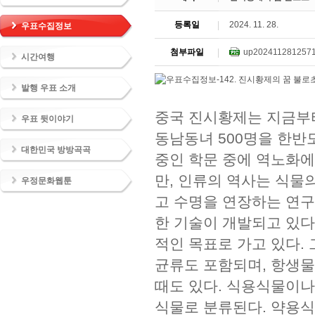
등록일
2024. 11. 28.
우표수집정보
첨부파일
up2024112812571
시간여행
발행 우표 소개
중국 진시황제는 지금부터 
우표 뒷이야기
동남동녀 500명을 한반
대한민국 방방곡곡
중인 학문 중에 역노화에
만, 인류의 역사는 식물
우정문화웹툰
고 수명을 연장하는 연구
한 기술이 개발되고 있다
적인 목표로 가고 있다.
균류도 포함되며, 항생
때도 있다. 식용식물이
식물로 분류된다. 약용식