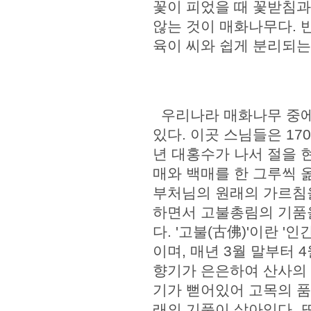
꽃이 피었을 때 꽃받침과
않는 것이 매화나무다. 
육이 씨와 쉽게 분리되
우리나라 매화나무 중에
있다. 이곳 스님들은 17
년 대홍수가 나서 절을 
매와 백매를 한 그루씩 옮
부처님의 원래의 가르침
하면서 고불총림의 기품을
다. '고불(古佛)'이란 '
이며, 매년 3월 말부터 
향기가 은은하여 산사의 
기가 뻗어있어 고목의 품
래의 기품이 살아있다. 