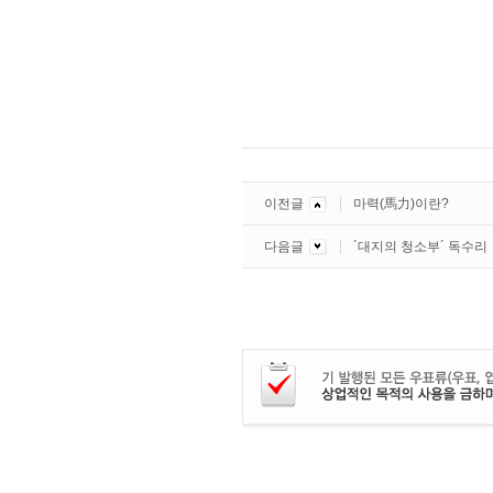
이전글
마력(馬力)이란?
다음글
´대지의 청소부´ 독수리