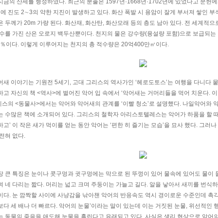
금의 산세를 형성하였다. 최근의 분출은 1597년·1668년·1702년에 있었다고 문헌
외에 진도 2∼3의 약한 지진이 발생하고 있다. 화산 폭발 시 용암이 잘게 부서져 쌓인 
 두께가 20m 가량 된다. 화산재, 화산탄, 화산모래 등의 층도 남아 있다. 전 세계적으로
호수를 가진 산은 오로지 백두산뿐이다. 천지의 물은 강수량(융설량 포함)으로 보급되는 
0％이다. 이렇게 이루어지는 천지의 총 적수량은 20억400만㎥이다.
어새 이야기는 기원전 5세기, 고대 그리스의 역사가인 ‘헤로도토스’는 여행을 다니다 뭍
고 자신의 책 <역사>에 벌어진 악어 입 속에서 ‘악어새는 거머리들을 먹어 치운다. 이
스의 <동물사>에서는 악어와 악어새의 관계를 ‘이빨 청소’로 설명했다. 나일악어와 
는 수많은 책에 소개되어 있다. 그리스의 철학자 아리스토텔레스는 악어가 하품을 할 때 
고’ 이 작은 새가 먹이를 얻는 동안 악어는 ‘편한 히 즐기는 모습’을 묘사 했다. 그러
전혀 없다.
장 큰 특징은 눈이나 콧구멍과 귓구멍에는 막으로 된 뚜껑이 있어 물속에 있어도 물이 
며 네 다리는 짧다. 머리는 넓고 크며 주둥이는 가늘고 길다. 알을 낳아서 새끼를 번식
이다. 눈 깜짝할 사이에 사냥감을 낚아챈 악어의 반응속도 역시 경이로운 수준인데 촉
다 세 배나 더 빠르다. 악어의 눈물’이라는 말이 있는데 이는 거짓된 눈물, 위선적인 
는 동물의 죽음을 애도해 눈물을 흘린다고 유래되고 있다. 사실은 생리 현상으로 악어