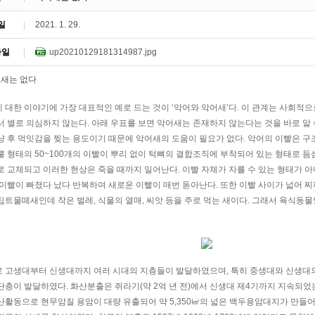
일
2021. 1. 29.
파일
up20210129181314987.jpg
 대한 이야기에 가장 대표적인 예로 드는 것이 ‘악어와 악어새’다. 이 관계는 사회적
서 별로 의심하지 않는다. 아래 우표를 보면 악어새는 존재하지 않는다는 것을 바로 알 
냥 후 먹잇감을 찢는 용도이기 때문에 악어새의 도움이 필요가 없다. 악어의 이빨은 구
 형태의 50~100개의 이빨이 뿌리 없이 턱뼈의 결합조직에 부착되어 있는 형태로 듬섬
 교체되고 이러한 현상은 죽을 때까지 일어난다. 이빨 자체가 자를 수 있는 형태가 아니다
 이빨이 빠졌다 났다 반복하여 새로운 이빨이 매번 돋아난다. 또한 이빨 사이가 넓어 찌
집트물떼새인데 작은 벌레, 식물의 열매, 씨앗 등을 주로 먹는 새이다. 그래서 육식동물
 고생대부터 신생대까지 여러 시대의 지층들이 발달하였으며, 특히 중생대와 신생대의
단층이 발달하였다. 화산분출은 쥐라기(약 2억 년 전)에서 신생대 제4기까지 지속되었
산활동으로 현무암질 용암이 대량 유출되어 약 5,350㎢의 넓은 백두용암대지가 만들어졌