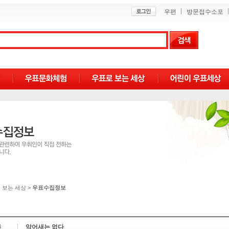
우편
방문접수소포
 보는 세상
>
우표수집정보
목
악어새는 없다