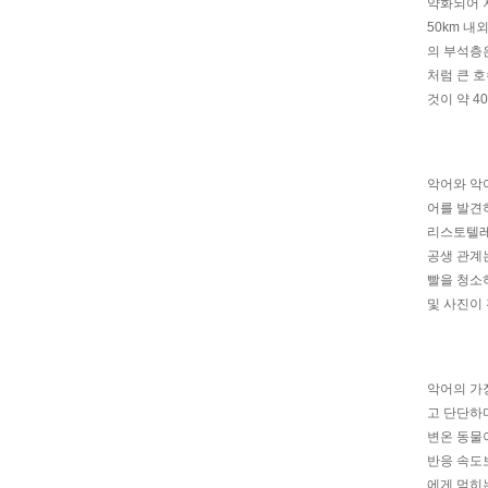
약화되어 지
50km 내
의 부석층은
처럼 큰 
것이 약 4
악어와 악
어를 발견하
리스토텔레
공생 관계
빨을 청소하
및 사진이 
악어의 가
고 단단하
변온 동물
반응 속도보
에게 먹히