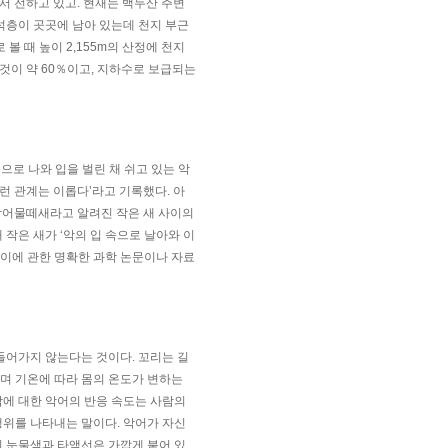
에서 전하고 있고. 현재는 백두산 주변
부석층이 곳곳에 남아 있는데 천지 부근
 볼 때 높이 2,155m의 산정에 천지
것이 약 60％이고, 지하수로 보급되는
으로 나와 입을 벌린 채 쉬고 있는 악
런 관계는 이롭다’라고 기록했다. 아
악어물떼새라고 알려진 작은 새 사이의
작은 새가 ‘악의 입 속으로 날아와 이
나 이에 관한 명확한 과학 논문이나 자료
들어가지 않는다는 것이다. 꼬리는 길
하며 기온에 따라 몸의 온도가 변하는
각에 대한 악어의 반응 속도는 사람의
행위를 나타내는 말이다. 악어가 자신
의 눈물샘과 타액선은 가깝게 붙어 있