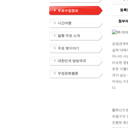
등록
우표수집정보
첨부
시간여행
발행 우표 소개
공생관계에
우표 뒷이야기
실에 대해
아니라 사
대한민국 방방곡곡
비슷한 원뿔
로운 이빨로
우정문화웹툰
개가 넘는
어새는 이
다.
활화산으로
파열구조 
진행된 화