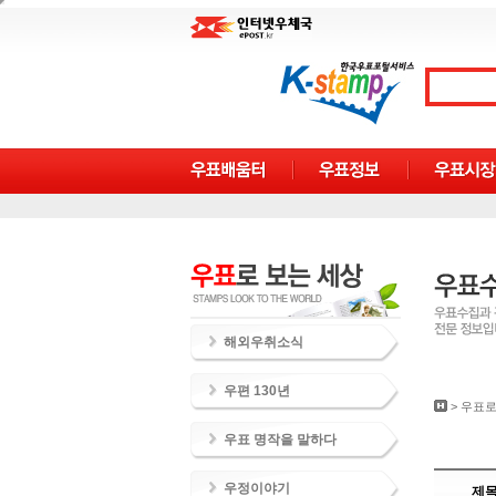
해외우취소식
우편 130년
>
우표로
우표 명작을 말하다
우정이야기
제