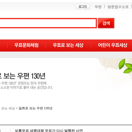
우편
방문접수소포
 보는 세상
>
일화로 보는 우편 130년
목
보통우표 세종대왕 우표가 다시 발행된 사연