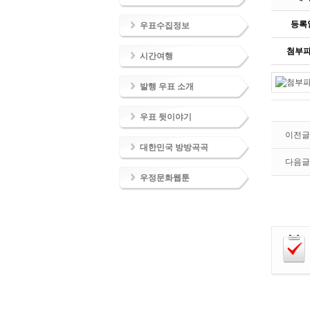
등록
우표수집정보
첨부
시간여행
발행 우표 소개
우표 뒷이야기
이전글
대한민국 방방곡곡
다음글
우정문화웹툰