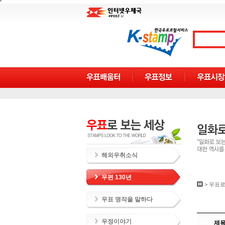
해외우취소식
우편 130년
>
우표로
우표 명작을 말하다
우정이야기
제