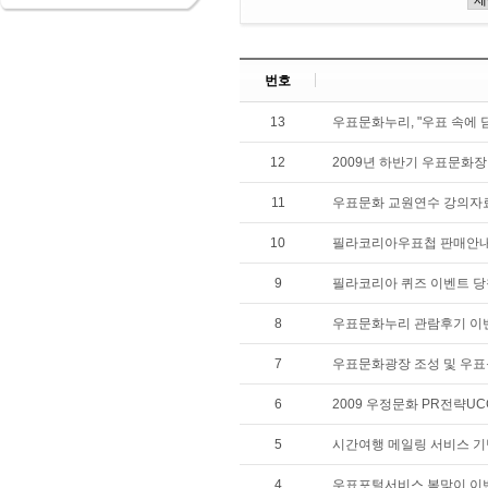
번호
13
우표문화누리, "우표 속에 
12
2009년 하반기 우표문화장
11
우표문화 교원연수 강의자
10
필라코리아우표첩 판매안
9
필라코리아 퀴즈 이벤트 당
8
우표문화누리 관람후기 이
7
우표문화광장 조성 및 우
6
2009 우정문화 PR전략U
5
시간여행 메일링 서비스 기
4
우표포털서비스 봄맞이 이