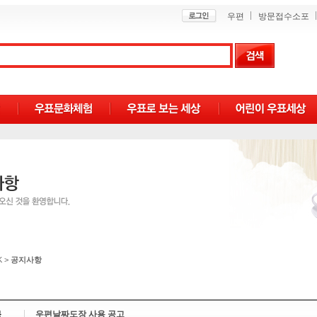
우편
방문접수소포
K
>
공지사항
목
우편날짜도장 사용 공고