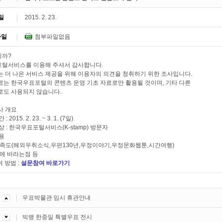
일
2015. 2. 23.
파일
첨부파일없음
니까?
털서비스를 이용해 주셔서 감사합니다.
는 더 나은 서비스 제공을 위해 이용자의 의견을 청취하기 위한 조사입니다.
료는 한국우표포털의 콘텐츠 운영 기초 자료로만 활용될 것이며, 기타 다른
로도 사용되지 않습니다.
사 개요
: 2015. 2. 23. ~ 3. 1. (7일)
대상 : 한국우표포털서비스(K-stamp) 방문자
내용
만족도(해외우취소식,우편130년,우정이야기,우정문화웹툰,시간여행)
털에 바라는점 등
여 방법 :
설문참여 바로가기
우표박물관 임시 휴관안내
빅뱅 한중일 특별우표 전시