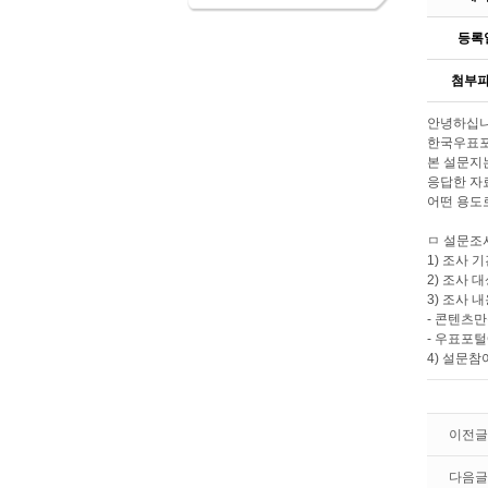
등록
첨부
안녕하십
한국우표포
본 설문지
응답한 자
어떤 용도
ㅁ 설문조
1) 조사 기간 
2) 조사 
3) 조사 
- 콘텐츠
- 우표포
4) 설문참
이전글
다음글