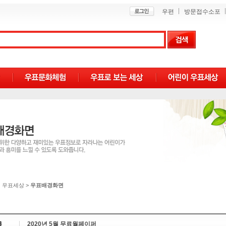
우편
방문접수소포
 우표세상
>
우표배경화면
목
2020년 5월 무료월페이퍼