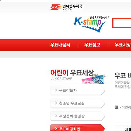
우표야놀자
청소년 우표교실
>
어린이
우정문화 동영상
우표배경화면
제