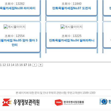
조회수 : 13282
조회수 : 11840
육필까세집No.08 라이파이
만화육필까세집No.07 도전자
조회수 : 12554
조회수 : 13225
필까세집 No.05 엄마 찾아 3
만화육필까세집 No.04 달려라하니
만리
11
12
13
14
15
16
17
18
본 페이지에 대한 문의 및 안내 우체국 관련사항: 우편고객센터
1588-1300