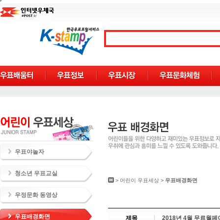
우표야놀자
청소년 우표교실
>
어린이 우표세상
>
우표배경화면
우정문화 동영상
우표배경화면
제목
2018년 4월 무료월