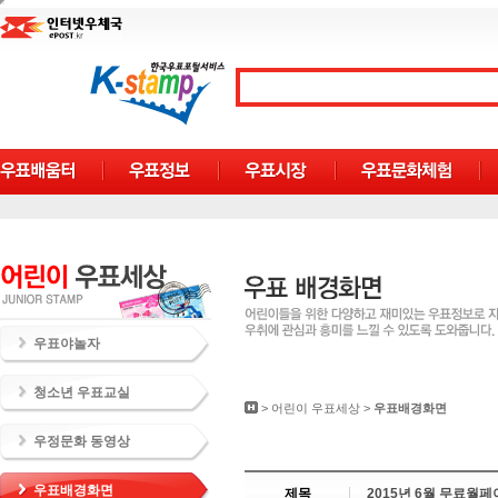
우표야놀자
청소년 우표교실
>
어린이 우표세상
>
우표배경화면
우정문화 동영상
우표배경화면
제목
2015년 6월 무료월