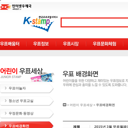
우표야놀자
청소년 우표교실
>
어린이 우표세상
>
우표배경화면
우정문화 동영상
우표배경화면
제목
2015년 3월 무료월