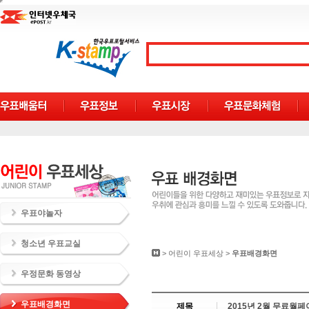
우표야놀자
청소년 우표교실
>
어린이 우표세상
>
우표배경화면
우정문화 동영상
우표배경화면
제목
2015년 2월 무료월